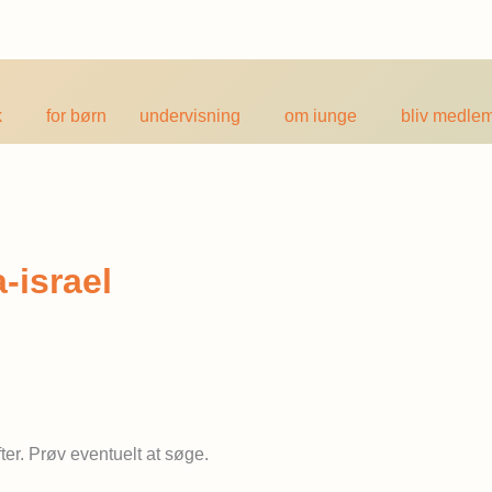
k
for børn
undervisning
om iunge
bliv medle
-israel
fter. Prøv eventuelt at søge.