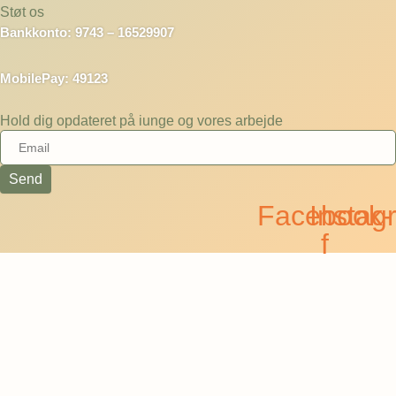
Støt os
Bankkonto: 9743 – 16529907
MobilePay: 49123
Hold dig opdateret på iunge og vores arbejde
Send
Facebook-
Instag
f