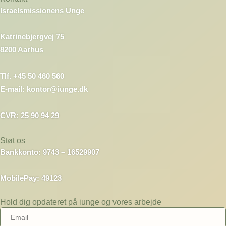
Israelsmissionens Unge
Katrinebjergvej 75
8200 Aarhus
Tlf. +45 50 460 560
E-mail: kontor@iunge.dk
CVR: 25 90 94 29
Støt os
Bankkonto: 9743 – 16529907
MobilePay: 49123
Hold dig opdateret på iunge og vores arbejde