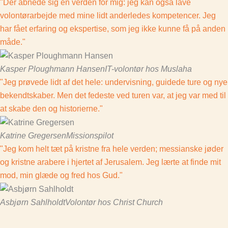
"Der åbnede sig en verden for mig: jeg kan også lave
volontørarbejde med mine lidt anderledes kompetencer. Jeg
har fået erfaring og ekspertise, som jeg ikke kunne få på anden
måde."
Kasper Ploughmann Hansen
IT-volontør hos Muslaha
"Jeg prøvede lidt af det hele: undervisning, guidede ture og nye
bekendtskaber. Men det fedeste ved turen var, at jeg var med til
at skabe den og historierne."
Katrine Gregersen
Missionspilot
"Jeg kom helt tæt på kristne fra hele verden; messianske jøder
og kristne arabere i hjertet af Jerusalem. Jeg lærte at finde mit
mod, min glæde og fred hos Gud."
Asbjørn Sahlholdt
Volontør hos Christ Church