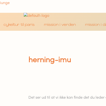
Søg
Gå
iunge
efter:
til
indholdet
cykeltur til paris
mission i verden
mission i 
herning-imu
Det ser ud til at vi ikke kan finde det du leder