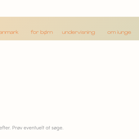
danmark
for børn
undervisning
om iunge
 efter. Prøv eventuelt at søge.