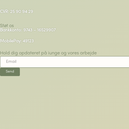
CVR: 25 90 94 29
Støt os
Bankkonto: 9743 – 16529907
MobilePay: 49123
Hold dig opdateret på iunge og vores arbejde
Send