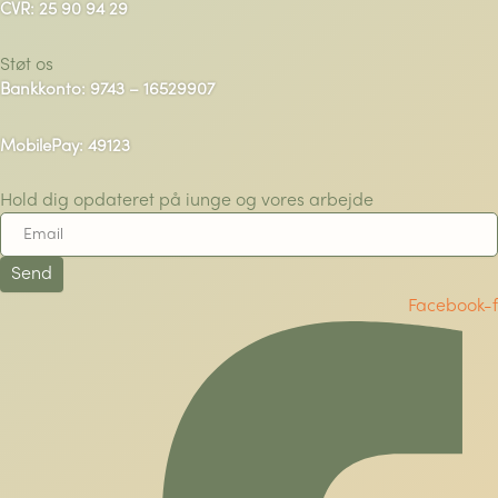
CVR: 25 90 94 29
Støt os
Bankkonto: 9743 – 16529907
MobilePay: 49123
Hold dig opdateret på iunge og vores arbejde
Send
Facebook-f