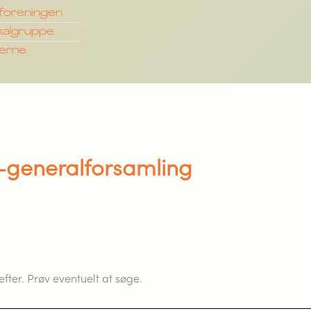
sforeningen
okalgruppe
derne
-generalforsamling
 efter. Prøv eventuelt at søge.