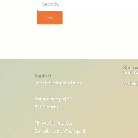
Støt os
Bankko
Kontakt
Israelsmissionens Unge
Mobile
Katrinebjergvej 75
8200 Aarhus
Tlf. +45 50 460 560
E-mail: kontor@iunge.dk