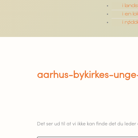
i land
i en l
i rød
aarhus-bykirkes-unge
Det ser ud til at vi ikke kan finde det du leder