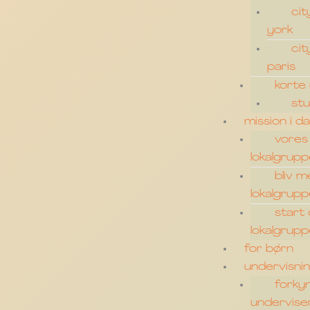
cit
york
cit
paris
korte 
st
mission i 
vores
lokalgrup
bliv m
lokalgrup
start
lokalgrup
for børn
undervisni
forky
undervise