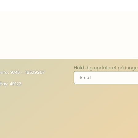
Hold dig opdateret på iunge
nto: 9743 – 16529907
Pay: 49123