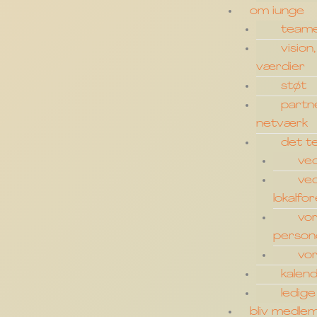
om iunge
teame
vision
værdier
støt
partn
netværk
det t
ve
ve
lokalfo
vor
person
vo
kalen
ledige
bliv medle