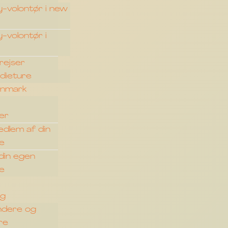
y-volontør i new
y-volontør i
rejser
udieture
danmark
per
edlem af din
pe
 din egen
pe
ng
ndere og
re