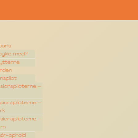
paris
 cykle med?
rytterne
erden
nspilot
sionspiloterne –
sionspiloterne –
rk
sionspiloterne –
lem
tør-ophold