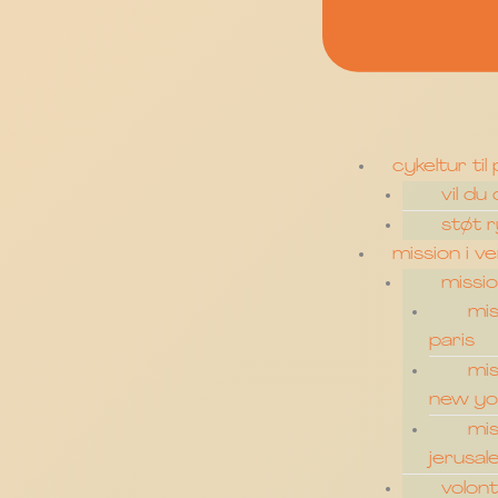
cykeltur til 
vil du
støt 
mission i v
missio
mis
paris
mis
new yo
mis
jerusa
volon