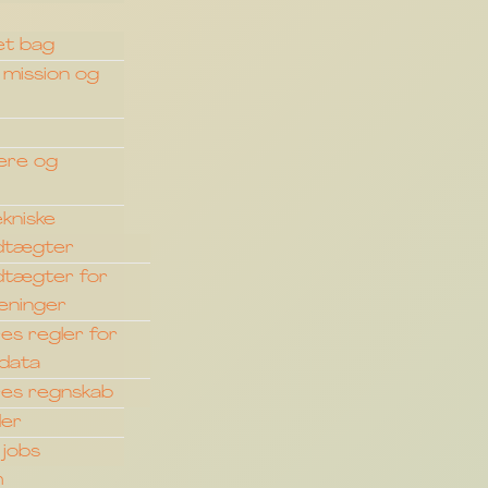
t bag
, mission og
ere og
ekniske
dtægter
dtægter for
reninger
es regler for
data
res regnskab
der
 jobs
m