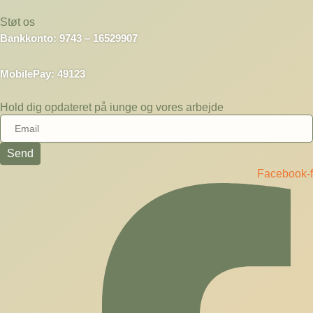
Støt os
Bankkonto: 9743 – 16529907
MobilePay: 49123
Hold dig opdateret på iunge og vores arbejde
Send
Facebook-f