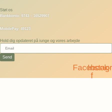
Støt os
Bankkonto: 9743 – 16529907
MobilePay: 49123
Hold dig opdateret på iunge og vores arbejde
Send
Facebook-
Instag
f