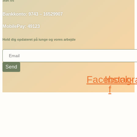
Støt os
Bankkonto: 9743 – 16529907
MobilePay: 49123
Hold dig opdateret på iunge og vores arbejde
Send
Facebook-
Instag
f