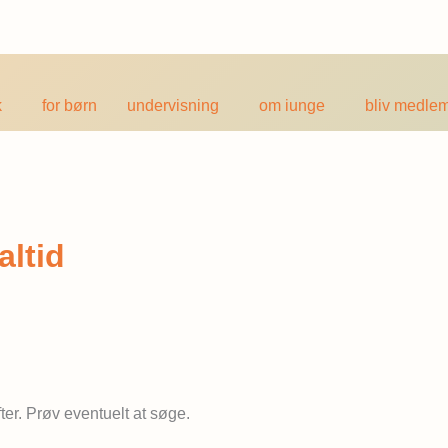
k
for børn
undervisning
om iunge
bliv medle
ltid
fter. Prøv eventuelt at søge.