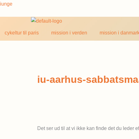
Søg
Gå
iunge
efter:
til
indholdet
cykeltur til paris
mission i verden
mission i danmar
iu-aarhus-sabbatsmaa
Det ser ud til at vi ikke kan finde det du leder e